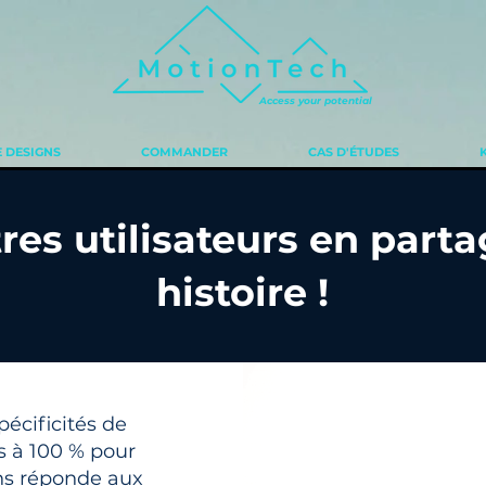
Access your potential
 DESIGNS
COMMANDER
CAS D'ÉTUDES
res utilisateurs en part
histoire !
écificités de
s à 100 % pour
ns réponde aux