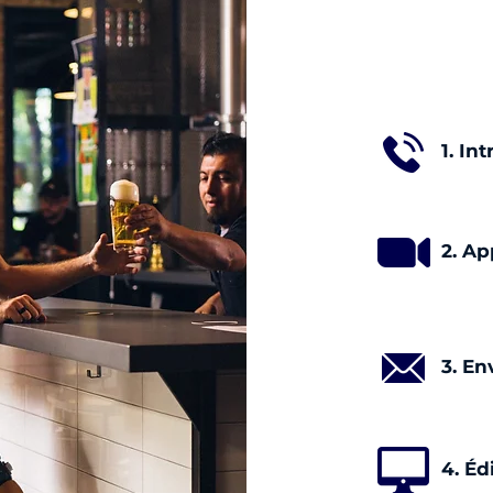
1. Int
2. Ap
3. En
4. Éd