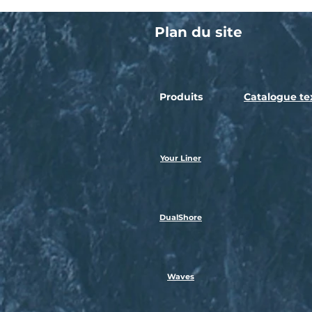
Plan du site
Produits
Catalogue tex
Your Liner
DualShore
Waves